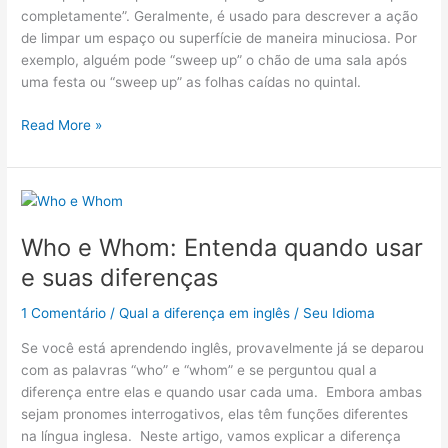
completamente”. Geralmente, é usado para descrever a ação
de limpar um espaço ou superfície de maneira minuciosa. Por
exemplo, alguém pode “sweep up” o chão de uma sala após
uma festa ou “sweep up” as folhas caídas no quintal.
Read More »
Who
e
Who e Whom: Entenda quando usar
Whom:
Entenda
e suas diferenças
quando
usar
1 Comentário
/
Qual a diferença em inglês
/
Seu Idioma
e
Se você está aprendendo inglês, provavelmente já se deparou
suas
com as palavras “who” e “whom” e se perguntou qual a
diferenças
diferença entre elas e quando usar cada uma. Embora ambas
sejam pronomes interrogativos, elas têm funções diferentes
na língua inglesa. Neste artigo, vamos explicar a diferença