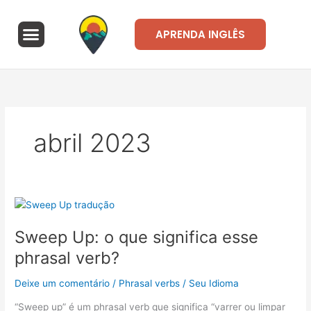
Ir
para
Menu
APRENDA INGLÊS
o
A Seu Idioma
Área de alunos
conteúdo
abril 2023
Sweep
Up:
Sweep Up: o que significa esse
o
que
phrasal verb?
significa
esse
Deixe um comentário
/
Phrasal verbs
/
Seu Idioma
phrasal
“Sweep up” é um phrasal verb que significa “varrer ou limpar
verb?