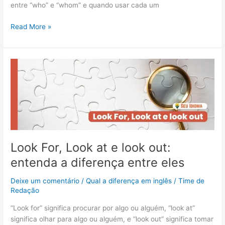
entre “who” e “whom” e quando usar cada um
Read More »
Look
For,
Look
at
e
look
out:
entenda
Look For, Look at e look out:
a
entenda a diferença entre eles
diferença
entre
Deixe um comentário
/
Qual a diferença em inglês
/
Time de
eles
Redação
“Look for” significa procurar por algo ou alguém, “look at”
significa olhar para algo ou alguém, e “look out” significa tomar