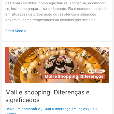
diferentes sentidos, como agachar-se, abrigar-se, acomodar-
se, insistir ou preparar-se seriamente. Ela é comumente usada
em situações de preparação ou resistência a situações
adversas, como tempestades ou desafios profissionais.
Read More »
Mall
e
shopping:
Diferenças
e
significados
Mall e shopping: Diferenças e
significados
Deixe um comentário
/
Qual a diferença em inglês
/
Seu
Idioma