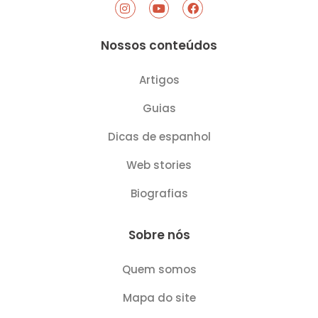
I
Y
F
n
o
a
s
u
c
t
t
e
Nossos conteúdos
a
u
b
g
b
o
r
e
o
Artigos
a
k
m
Guias
Dicas de espanhol
Web stories
Biografias
Sobre nós
Quem somos
Mapa do site