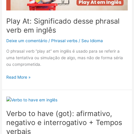
verb
em
inglês
Play At: Significado desse phrasal
verb em inglês
Deixe um comentário
/
Phrasal verbs
/
Seu Idioma
O phrasal verb “play at” em inglês é usado para se referir a
uma tentativa ou simulação de algo, mas não de forma séria
ou comprometida.
Read More »
Verbo
to
Verbo to have (got): afirmativo,
have
(got):
negativo e interrogativo + Tempos
afirmativo,
verbais
negativo