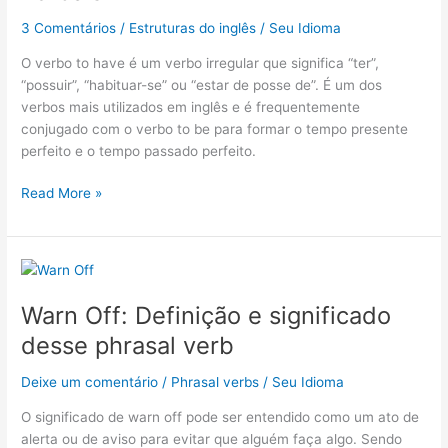
e
3 Comentários
/
Estruturas do inglês
/
Seu Idioma
interrogativo
+
O verbo to have é um verbo irregular que significa “ter”,
Tempos
“possuir”, “habituar-se” ou “estar de posse de”. É um dos
verbais
verbos mais utilizados em inglês e é frequentemente
conjugado com o verbo to be para formar o tempo presente
perfeito e o tempo passado perfeito.
Read More »
Warn
Off:
Warn Off: Definição e significado
Definição
e
desse phrasal verb
significado
desse
Deixe um comentário
/
Phrasal verbs
/
Seu Idioma
phrasal
O significado de warn off pode ser entendido como um ato de
verb
alerta ou de aviso para evitar que alguém faça algo. Sendo