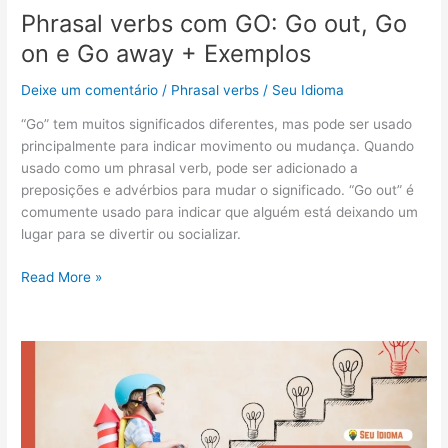
on
Phrasal verbs com GO: Go out, Go
e
on e Go away + Exemplos
Go
away
Deixe um comentário
/
Phrasal verbs
/
Seu Idioma
+
Exemplos
“Go” tem muitos significados diferentes, mas pode ser usado
principalmente para indicar movimento ou mudança. Quando
usado como um phrasal verb, pode ser adicionado a
preposições e advérbios para mudar o significado. “Go out” é
comumente usado para indicar que alguém está deixando um
lugar para se divertir ou socializar.
Read More »
Play
At:
Significado
desse
phrasal