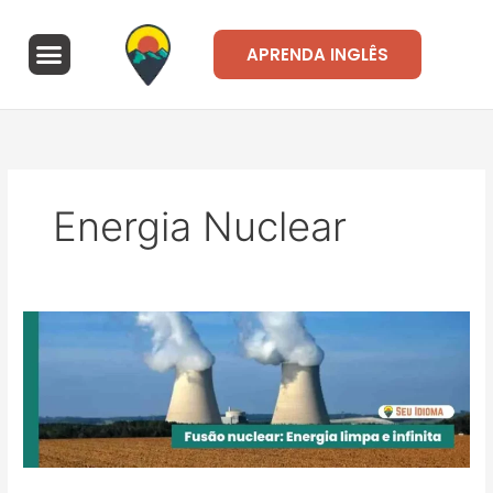
Ir
para
Menu
APRENDA INGLÊS
o
A Seu Idioma
Área de alunos
conteúdo
Energia Nuclear
Fusão
nuclear:
Energia
limpa
e
infinita