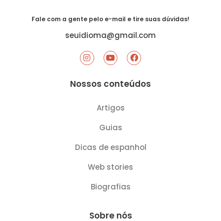
Fale com a gente pelo e-mail e tire suas dúvidas!
seuidioma@gmail.com
I
Y
F
n
o
a
s
u
c
t
t
e
Nossos conteúdos
a
u
b
g
b
o
r
e
o
Artigos
a
k
m
Guias
Dicas de espanhol
Web stories
Biografias
Sobre nós