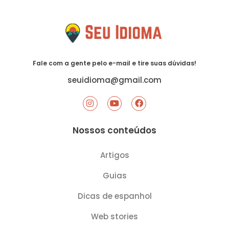
Fale com a gente pelo e-mail e tire suas dúvidas!
seuidioma@gmail.com
I
Y
F
n
o
a
s
u
c
t
t
e
Nossos conteúdos
a
u
b
g
b
o
r
e
o
Artigos
a
k
m
Guias
Dicas de espanhol
Web stories