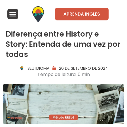
Ir
para
Menu
APRENDA INGLÊS
o
A Seu Idioma
Área de alunos
conteúdo
Diferença entre History e
Story: Entenda de uma vez por
todas
SEU IDIOMA
26 DE SETEMBRO DE 2024
Tempo de leitura: 6 min