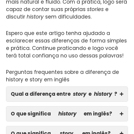
mais natural e fluido. Com a prática, logo será
capaz de contar suas próprias
stories
e
discutir
history
sem dificuldades.
Espero que este artigo tenha ajudado a
esclarecer essas diferenças de forma simples
e prática. Continue praticando e logo você
terá total confiança no uso dessas palavras!
Perguntas frequentes sobre a diferença de
history e story em inglês
Qual a diferença entre
story
e
history
?
➕
O que significa
history
em inglês?
➕
O que significa
story
em inglês?
➕