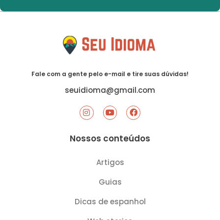
Fale com a gente pelo e-mail e tire suas dúvidas!
seuidioma@gmail.com
I
Y
F
n
o
a
s
u
c
t
t
e
Nossos conteúdos
a
u
b
g
b
o
r
e
o
Artigos
a
k
m
Guias
Dicas de espanhol