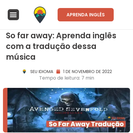
Ir
para
Menu
APRENDA INGLÊS
o
A Seu Idioma
Área de alunos
conteúdo
So far away: Aprenda inglês
com a tradução dessa
música
SEU IDIOMA
1 DE NOVEMBRO DE 2022
Tempo de leitura: 7 min