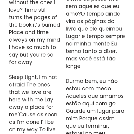
without the ones I
sem aqueles que eu
love? Time still
amo?O tempo ainda
turns the pages of
vira as páginas do
the book it’s burned
livro que ele queimou
Place and time
Lugar e tempo sempre
always on my mind
na minha mente Eu
I have so much to
tenho tanto a dizer,
say but you’re so
mas você está tão
far away
longe
Sleep tight, I’m not
Durma bem, eu não
afraid The ones
estou com medo
that we love are
Aqueles que amamos
here with me Lay
estão aqui comigo
away a place for
Guarde um lugar para
me’Cause as soon
mim Porque assim
as I’m done I’ll be
que eu terminar,
on my way To live
estarei no meu